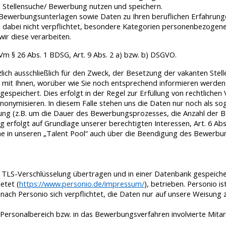
r Stellensuche/ Bewerbung nutzen und speichern.
werbungsunterlagen sowie Daten zu Ihren beruflichen Erfahrungen,
 dabei nicht verpflichtet, besondere Kategorien personenbezogene
 wir diese verarbeiten.
m § 26 Abs. 1 BDSG, Art. 9 Abs. 2 a) bzw. b) DSGVO.
h ausschließlich für den Zweck, der Besetzung der vakanten Stelle,
es mit Ihnen, worüber wie Sie noch entsprechend informieren werden
peichert. Dies erfolgt in der Regel zur Erfüllung von rechtliche
u anonymisieren. In diesem Falle stehen uns die Daten nur noch als
ügung (z.B. um die Dauer des Bewerbungsprozesses, die Anzahl der
 erfolgt auf Grundlage unserer berechtigten Interessen, Art. 6 Ab
ahme in unseren „Talent Pool“ auch über die Beendigung des Bewerbu
TLS-Verschlüsselung übertragen und in einer Datenbank gespeiche
etet (
https://www.personio.de/impressum/
), betrieben. Personio 
ch Personio sich verpflichtet, die Daten nur auf unsere Weisung zu
 Personalbereich bzw. in das Bewerbungsverfahren involvierte Mitarb